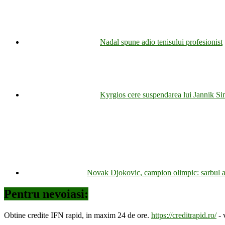
Nadal spune adio tenisului profesionist
Kyrgios cere suspendarea lui Jannik Sin
Novak Djokovic, campion olimpic: sarbul a 
Pentru nevoiasi:
Obtine credite IFN rapid, in maxim 24 de ore.
https://creditrapid.ro/
- 