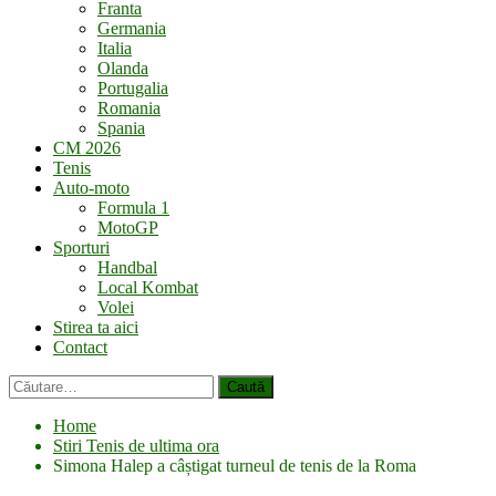
Franta
Germania
Italia
Olanda
Portugalia
Romania
Spania
CM 2026
Tenis
Auto-moto
Formula 1
MotoGP
Sporturi
Handbal
Local Kombat
Volei
Stirea ta aici
Contact
Caută
după:
Home
Stiri Tenis de ultima ora
Simona Halep a câștigat turneul de tenis de la Roma