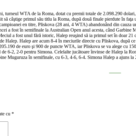
ni, turneul WTA de la Roma, dotat cu premii totale de 2.098.290 dolari, 
t să câştige primul său titlu la Roma, după două finale pierdute în faţa 
 campioanei en titre, Pliskova (28 ani, 4 WTA) abandonând din cauza un
ţencei a fost în semifinale la Australian Open anul acesta, când Garbine
Meciul a fost unul fără istoric, Halep reuşind să ia primul set în doar 2
de Halep. Halep are acum 8-4 în meciurile directe cu Pliskova, după ce 
05.190 de euro şi 900 de puncte WTA, iar Pliskova se va alege cu 150.0
de 6-2, 2-0 pentru Simona. Celelalte jucătoare învinse de Halep la Roma 
ne Muguruza în semifinale, cu 6-3, 4-6, 6-4. Simona Halep a ajuns la 22 
Tweet
ate cu
*