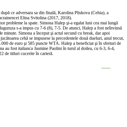
după ce adversara sa din finală, Karolina Pliskova (Cehia), a
ucrainencei Elina Svitolina (2017, 2018).
or probleme la spate. Simona Halep şi-a egalat luni cea mai lungă
 Muguruza s-a impus cu 7-6 (8), 7-5. De atunci, Halep a fost neînvinsă
1 de minute. Simona a început şi actul secund cu break, dar apoi
jucătoarea cehă se impusese la precedentele două dueluri, anul trecut,
00 de euro şi 585 puncte WTA. Halep a beneficiat şi în sferturi de
au fost italianca Jasmine Paolini în turul al doilea, cu 6-3, 6-4,
de titluri cucerite în carieră.
Save