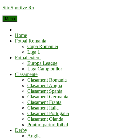
Skip
StiriSportive.Ro
to
content
Menu
Home
Home
Fotbal Romania
Cupa Romaniei
Liga 1
Fotbal extern
Europa League
Liga Campionilor
Clasamente
Clasament Romania
Clasament Anglia
Clasament Spania
Clasament Germania
Clasament Franta
Clasament Italia
Clasament Portugalia
Clasament Olanda
Ponturi pariuri fotbal
Derby
Anglia