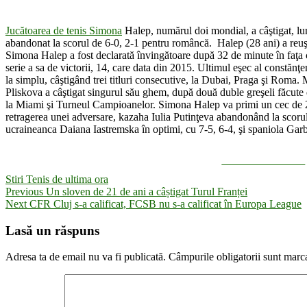
Jucătoarea de tenis Simona
Halep, numărul doi mondial, a câştigat, lu
abandonat la scorul de 6-0, 2-1 pentru româncă. Halep (28 ani) a reuşi
Simona Halep a fost declarată învingătoare după 32 de minute în faţa
serie a sa de victorii, 14, care data din 2015. Ultimul eşec al constăn
la simplu, câştigând trei titluri consecutive, la Dubai, Praga şi Roma. 
Pliskova a câştigat singurul său ghem, după două duble greşeli făcute 
la Miami şi Turneul Campioanelor. Simona Halep va primi un cec de 2
retragerea unei adversare, kazaha Iulia Putinţeva abandonând la scorul 
ucraineanca Daiana Iastremska în optimi, cu 7-5, 6-4, şi spaniola Garbi
Share on Facebook
Stiri Tenis de ultima ora
Navigare
Previous
Previous
Un sloven de 21 de ani a câștigat Turul Franței
Next
post:
Next
CFR Cluj s-a calificat, FCSB nu s-a calificat în Europa League
în
post:
articole
Lasă un răspuns
Adresa ta de email nu va fi publicată.
Câmpurile obligatorii sunt marc