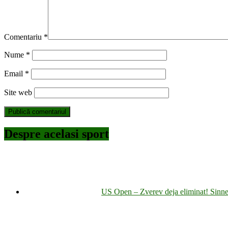
Comentariu
*
Nume
*
Email
*
Site web
Despre acelasi sport
US Open – Zverev deja eliminat! Sinner