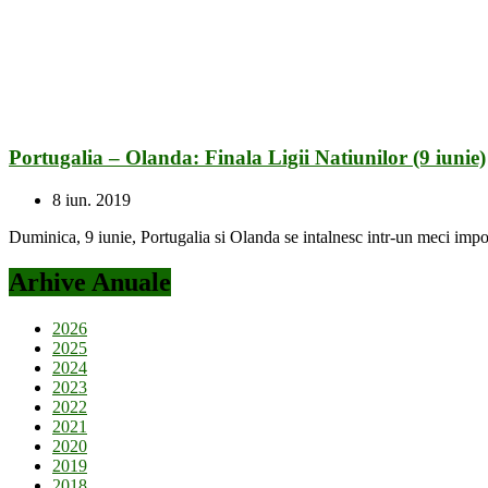
Portugalia – Olanda: Finala Ligii Natiunilor (9 iunie)
8 iun. 2019
Duminica, 9 iunie, Portugalia si Olanda se intalnesc intr-un meci import
Arhive Anuale
2026
2025
2024
2023
2022
2021
2020
2019
2018