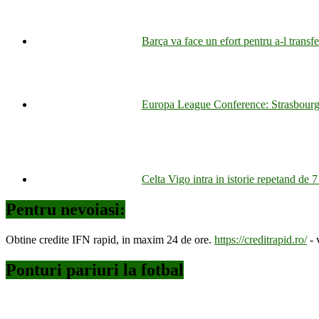
Barça va face un efort pentru a-l trans
Europa League Conference: Strasbourg i
Celta Vigo intra in istorie repetand de 7 
Pentru nevoiasi:
Obtine credite IFN rapid, in maxim 24 de ore.
https://creditrapid.ro/
- 
Ponturi pariuri la fotbal