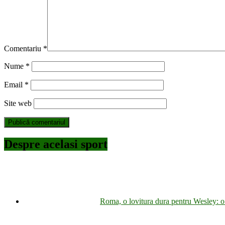
Comentariu
*
Nume
*
Email
*
Site web
Despre acelasi sport
Roma, o lovitura dura pentru Wesley: o 