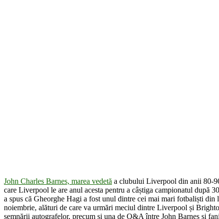
John Charles Barnes, marea vedetă
a clubului Liverpool din anii 80-90
care Liverpool le are anul acesta pentru a câștiga campionatul după 30
a spus că Gheorghe Hagi a fost unul dintre cei mai mari fotbaliști din
noiembrie, alături de care va urmări meciul dintre Liverpool și Brigh
semnării autografelor, precum și una de Q&A între John Barnes și fani