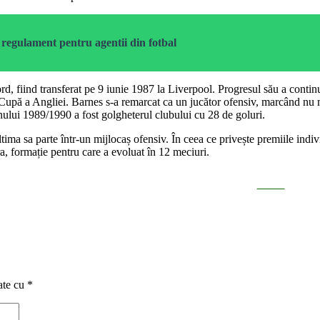
regulament pentru agentii din fotbal
rd, fiind transferat pe 9 iunie 1987 la Liverpool. Progresul său a cont
i o Cupă a Angliei. Barnes s-a remarcat ca un jucător ofensiv, marcând nu
onului 1989/1990 a fost golgheterul clubului cu 28 de goluri.
tima sa parte într-un mijlocaș ofensiv. În ceea ce privește premiile indiv
a, formație pentru care a evoluat în 12 meciuri.
Tweet
ate cu
*