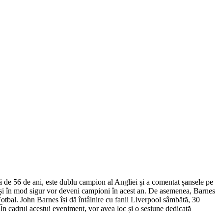
tă de 56 de ani, este dublu campion al Angliei și a comentat șansele pe
re și în mod sigur vor deveni campioni în acest an. De asemenea, Barnes
otbal. John Barnes își dă întâlnire cu fanii Liverpool sâmbătă, 30
n cadrul acestui eveniment, vor avea loc și o sesiune dedicată