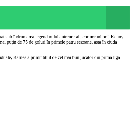
inuat sub îndrumarea legendarului antrenor al „cormoranilor”, Kenny
 mai puțin de 75 de goluri în primele patru sezoane, asta în ciuda
iduale, Barnes a primit titlul de cel mai bun jucător din prima ligă
Save