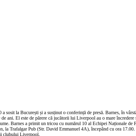
 a sosit la București și a susținut o conferință de presă. Barnes, în vârs
 de ani. El este de părere că jucătorii lui Liverpool au o mare încrede
 lume. Barnes a primit un tricou cu numărul 10 al Echipei Naționale de F
ton, la Trafalgar Pub (Str. David Emmanuel 4A), începând cu ora 17.00. Î
i clubului Liverpool.