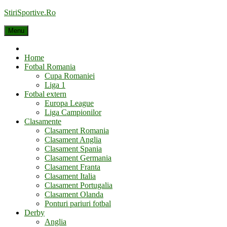
Skip
StiriSportive.Ro
to
content
Menu
Home
Home
Fotbal Romania
Cupa Romaniei
Liga 1
Fotbal extern
Europa League
Liga Campionilor
Clasamente
Clasament Romania
Clasament Anglia
Clasament Spania
Clasament Germania
Clasament Franta
Clasament Italia
Clasament Portugalia
Clasament Olanda
Ponturi pariuri fotbal
Derby
Anglia