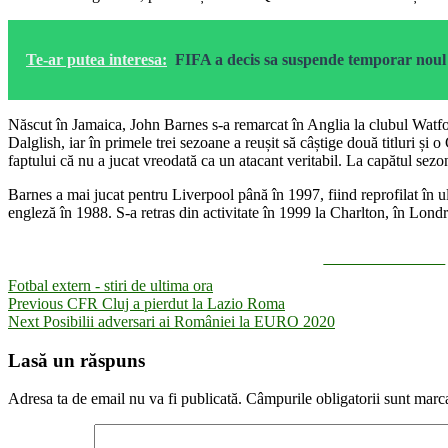
Te-ar putea interesa:
FIFA a decis sa suspende temporar noul 
Născut în Jamaica, John Barnes s-a remarcat în Anglia la clubul Watfo
Dalglish, iar în primele trei sezoane a reușit să câștige două titluri ș
faptului că nu a jucat vreodată ca un atacant veritabil. La capătul sez
Barnes a mai jucat pentru Liverpool până în 1997, fiind reprofilat în ul
engleză în 1988. S-a retras din activitate în 1999 la Charlton, în Londr
Share on Facebook
Fotbal extern - stiri de ultima ora
Navigare
Previous
Previous
CFR Cluj a pierdut la Lazio Roma
Next
post:
Next
Posibilii adversari ai României la EURO 2020
în
post:
articole
Lasă un răspuns
Adresa ta de email nu va fi publicată.
Câmpurile obligatorii sunt marc