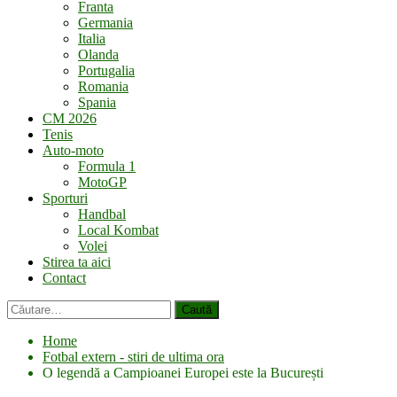
Franta
Germania
Italia
Olanda
Portugalia
Romania
Spania
CM 2026
Tenis
Auto-moto
Formula 1
MotoGP
Sporturi
Handbal
Local Kombat
Volei
Stirea ta aici
Contact
Caută
după:
Home
Fotbal extern - stiri de ultima ora
O legendă a Campioanei Europei este la București